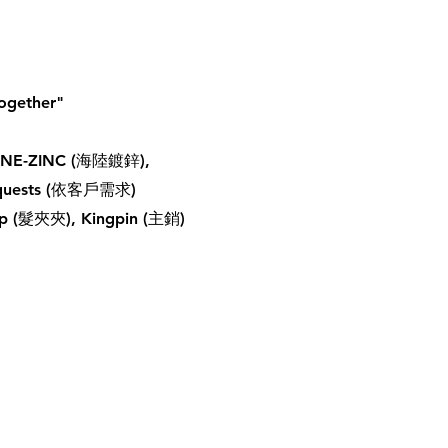
together"
INE-ZINC (海陸鍍鋅),
equests (依客戶需求)
lip (髮夾夾), Kingpin (主銷)