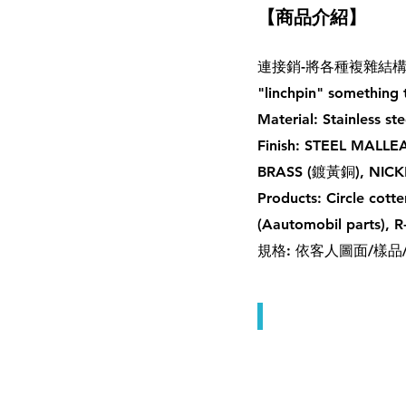
【商品介紹】
連接銷-將各種複雜結
"linchpin" something 
Material: Stainless s
Finish: STEEL MA
BRASS (鍍黃銅), NICK
Products: Circle co
(Aautomobil parts), 
規格: 依客人圖面/樣
Linch Pins